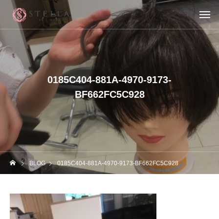
0185C404-881A-4970-9173-
BF662FC5C928
BLOG
0185C404-881A-4970-9173-BF662FC5C928