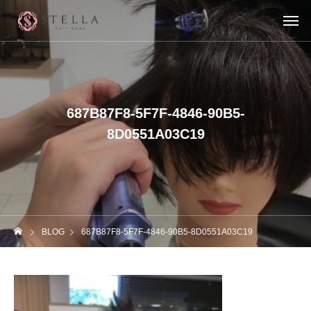
687B87F8-5F7F-4846-90B5-
8D0551A03C19
BLOG
687B87F8-5F7F-4846-90B5-8D0551A03C19