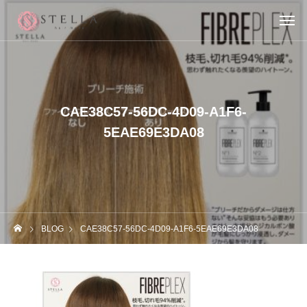
CAE38C57-56DC-4D09-A1F6-
5EAE69E3DA08
BLOG
CAE38C57-56DC-4D09-A1F6-5EAE69E3DA08