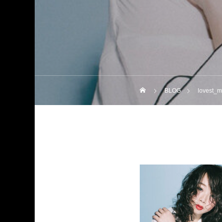
BLOG
lovest_m